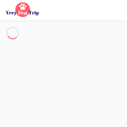
Voir toutes les photos
Aperçu
Description
Carte
Tarifs et disponibilités
Vacances avec mon chien
Appartement 2 chambres Rome
Appartement 2 chambres
Rome
Hébergement proposé par
Sarah
- Membre du réseau de