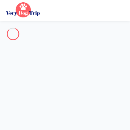
Destination
Destination
Aucune destination ne correspond à votre recherche.
Destinations populaires
Nos destinations
Retour
Chargement…
Aucune destination disponible à ce niveau.
Voir sur la carte