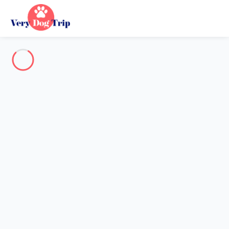
Destination
Destination
Aucune destination ne correspond à votre recherche.
Destinations populaires
Nos destinations
Retour
Chargement…
Aucune destination disponible à ce niveau.
Voir sur la carte