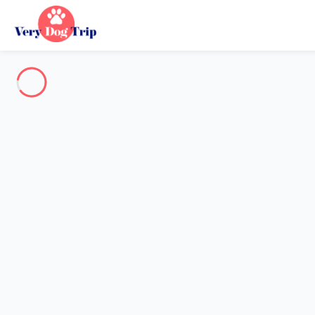
Voir toutes les photos
Aperçu
Description
Carte
Tarifs et disponibilités
Avis (7)
Vacances avec mon chien
Appartement 2 chambres Rome
Appartement 2 chambres Rom
Hébergement proposé par
Sarah
- Membre du réseau de confia
Référence : 41352