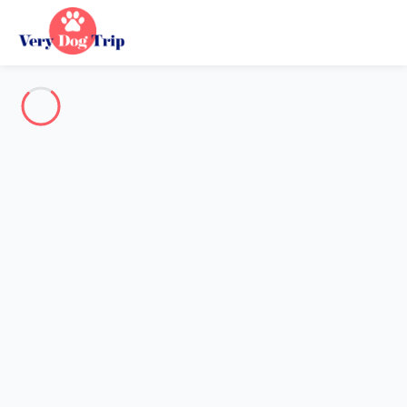
Destination
Destination
Aucune destination ne correspond à votre recherche.
Destinations populaires
Nos destinations
Retour
Chargement…
Aucune destination disponible à ce niveau.
Voir sur la carte