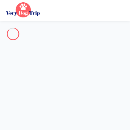
Destination
Destination
Aucune destination ne correspond à votre recherche.
Destinations populaires
Nos destinations
Retour
Chargement…
Aucune destination disponible à ce niveau.
Voir sur la carte