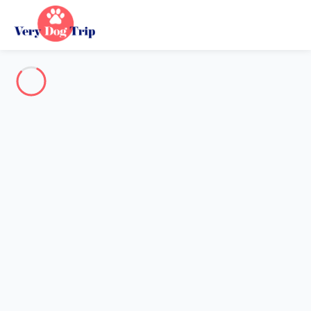
Destination
Destination
Aucune destination ne correspond à votre recherche.
Destinations populaires
Nos destinations
Retour
Chargement…
Aucune destination disponible à ce niveau.
Voir sur la carte