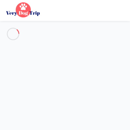
Destination
Destination
Aucune destination ne correspond à votre recherche.
Destinations populaires
Nos destinations
Retour
Chargement…
Aucune destination disponible à ce niveau.
Voir sur la carte