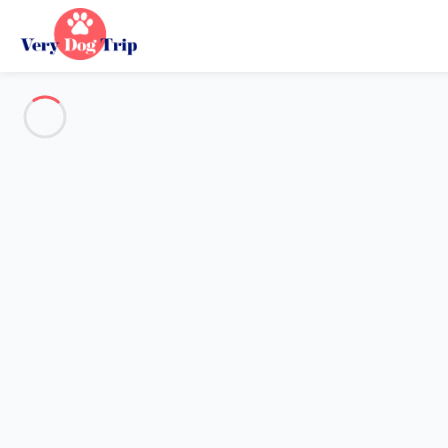
Destination
Destination
Aucune destination ne correspond à votre recherche.
Destinations populaires
Nos destinations
Retour
Chargement…
Aucune destination disponible à ce niveau.
Voir sur la carte