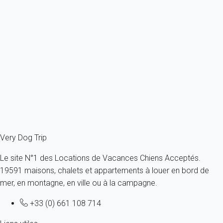
garant qui statut sur l'éligibilité de celle-ci, il est nécessaire
de fournir l'ensemble des éléments justifiant des dégât et
du montant de la compensation demandée.
L'Assurance Dommages aux biens mobiliers du propriétaire
vous protège contre les dégâts dits imprévisibles que vous ou
votre animal pourrait causer pendant votre séjour. Les dégâts
dits prévisibles comme le nettoyage ou le ménage additionnel
ne rentrent pas dans le cadre de cette assurance.
Very Dog Trip
Le site N°1 des Locations de Vacances Chiens Acceptés.
19591 maisons, chalets et appartements à louer en bord de
mer, en montagne, en ville ou à la campagne.
+33 (0) 661 108 714