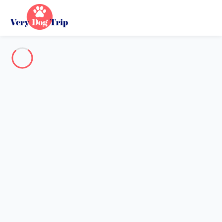
Destination
Destination
Aucune destination ne correspond à votre recherche.
Destinations populaires
Nos destinations
Retour
Chargement…
Aucune destination disponible à ce niveau.
Voir sur la carte