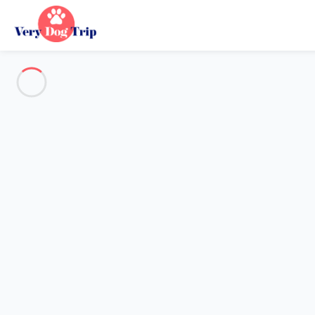
Destination
Destination
Aucune destination ne correspond à votre recherche.
Destinations populaires
Nos destinations
Retour
Chargement…
Aucune destination disponible à ce niveau.
Voir sur la carte