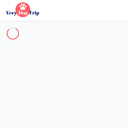
Destination
Destination
Aucune destination ne correspond à votre recherche.
Destinations populaires
Nos destinations
Retour
Chargement…
Aucune destination disponible à ce niveau.
Voir sur la carte