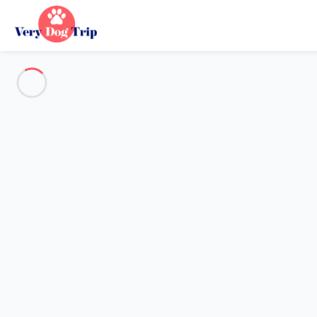
Destination
Destination
Aucune destination ne correspond à votre recherche.
Destinations populaires
Nos destinations
Retour
Chargement…
Aucune destination disponible à ce niveau.
Voir sur la carte