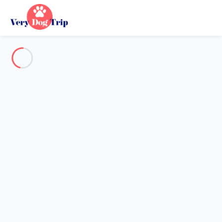
Voir toutes les photos
Aperçu
Description
Carte
Tarifs et disponibilités
Vacances avec mon chien
Appartement 3 chambres Rome
Appartement 3 chambres
Rome
Hébergement proposé par
Sarah
- Membre du réseau de