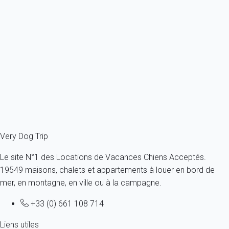
Appartement 2 chambres Rome
Italie - Lazio Latium Rome - Rome et alentours - Rome
1 chien max -Toutes tailles - Tous âges
4 personnes - 2 chambres
À partir de
117€
/nuit
Ref : 70710
Fermer
Very Dog Trip
Le site N°1 des Locations de Vacances Chiens Acceptés.
19549 maisons, chalets et appartements à louer en bord de
mer, en montagne, en ville ou à la campagne.
+33 (0) 661 108 714
Liens utiles