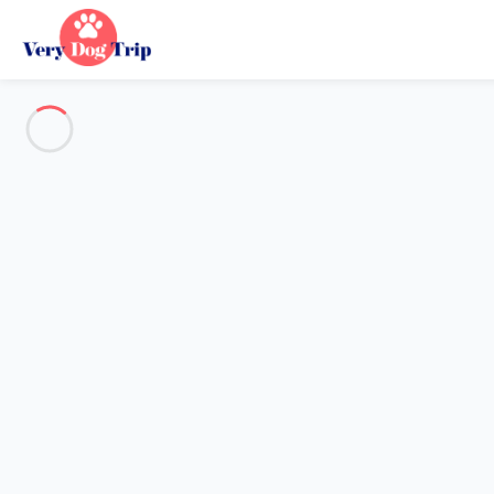
Destination
Destination
Aucune destination ne correspond à votre recherche.
Destinations populaires
Nos destinations
Retour
Chargement…
Aucune destination disponible à ce niveau.
Voir sur la carte