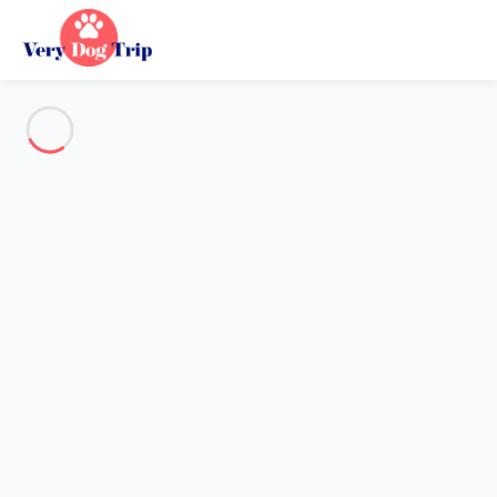
Voir toutes les photos
Aperçu
Description
Carte
Tarifs et disponibilités
Vacances avec mon chien
Chalet 2 chambres Alliste
Chalet 2 chambres Alliste
Hébergement proposé par
Fabio
- Membre du réseau de
confiance Very Dog Trip depuis 25 mars 2025
Référence : 54570