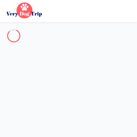
Destination
Destination
Aucune destination ne correspond à votre recherche.
Destinations populaires
Nos destinations
Retour
Chargement…
Aucune destination disponible à ce niveau.
Voir sur la carte