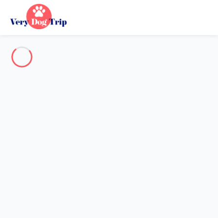
Destination
Destination
Aucune destination ne correspond à votre recherche.
Destinations populaires
Nos destinations
Retour
Chargement…
Aucune destination disponible à ce niveau.
Voir sur la carte