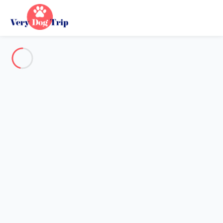
Voir toutes les photos
Aperçu
Description
Carte
Tarifs et disponibilités
Avis (10)
Vacances avec mon chien
Maison 4 chambres Saint-trojan-les-bains
Maison 4 chambres Saint-
trojan-les-bains