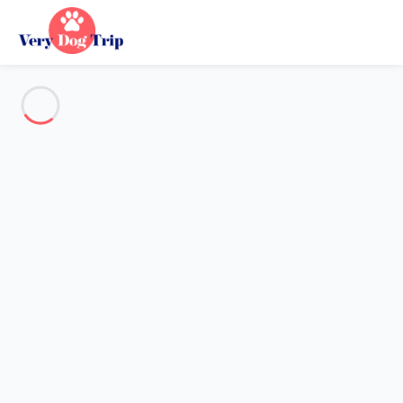
Voir toutes les photos
Aperçu
Description
Carte
Tarifs et disponibilités
Avis (7)
Vacances avec mon chien
Maison 6 chambres Saint-glen
Maison 6 chambres Saint-glen
Hébergement proposé par
Sarah
- Membre du réseau de
confiance Very Dog Trip depuis 20 mai 2020