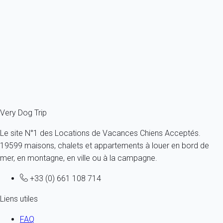
France - Caraibes - Guadeloupe - Saint-François
Toutes tailles - Tous âges
6 personnes - 3 chambres
À partir de
112€
/nuit
Ref : 46141
Fermer
Very Dog Trip
Le site N°1 des Locations de Vacances Chiens Acceptés.
19599 maisons, chalets et appartements à louer en bord de
mer, en montagne, en ville ou à la campagne.
+33 (0) 661 108 714
Liens utiles
FAQ