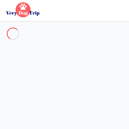
Voir toutes les photos
Aperçu
Description
Carte
Tarifs et disponibilités
Avis (5)
Vacances avec mon chien
Maison 2 chambres Saint-françois
Maison 2 chambres Saint-
françois