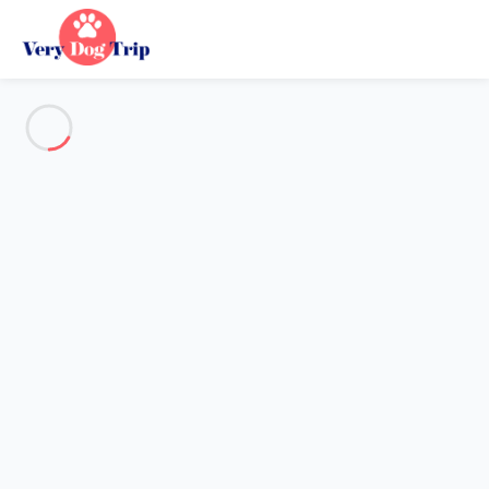
Voir toutes les photos
Aperçu
Description
Carte
Tarifs et disponibilités
Vacances avec mon chien
Maison 3 chambres Odder
Maison 3 chambres Odder
Hébergement proposé par
Sarah
- Membre du réseau de
confiance Very Dog Trip depuis 20 mai 2020
Référence : 73412