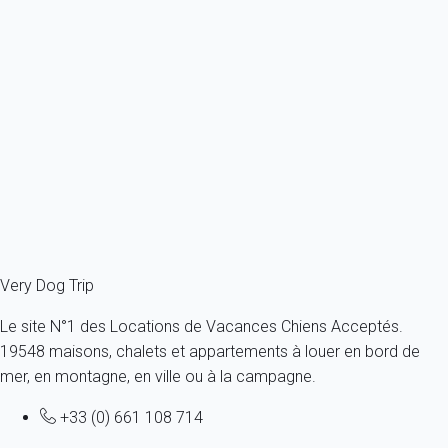
Maison 4 chambres Odder
Danemark - Odder
1 chien max -Toutes tailles - Tous âges
8 personnes - 4 chambres
À partir de
167€
/nuit
Ref : 73033
Fermer
Very Dog Trip
Le site N°1 des Locations de Vacances Chiens Acceptés.
19548 maisons, chalets et appartements à louer en bord de
mer, en montagne, en ville ou à la campagne.
+33 (0) 661 108 714