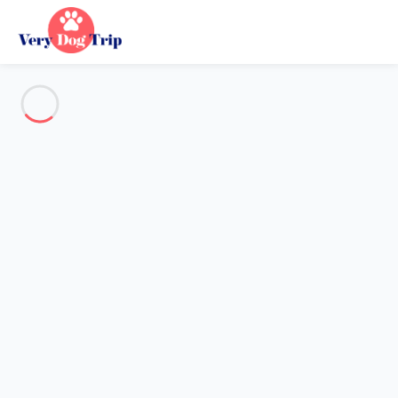
Voir toutes les photos
Aperçu
Description
Carte
Tarifs et disponibilités
Vacances avec mon chien
Maison 3 chambres Noirmoutier-en-l'Île
Maison 3 chambres
Noirmoutier-en-l'Île
Hébergement proposé par
Sarah
- Membre du réseau de