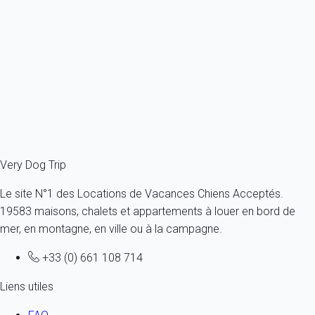
Maison 3 chambres Noirmoutier-en-l'Île
France - Vendée - L'Epine - Noirmoutier-en-l'Île
1 chien max -Toutes tailles - Tous âges
6 personnes - 3 chambres
À partir de
116€
/nuit
Ref : 90776
Fermer
Very Dog Trip
Le site N°1 des Locations de Vacances Chiens Acceptés.
19583 maisons, chalets et appartements à louer en bord de
mer, en montagne, en ville ou à la campagne.
+33 (0) 661 108 714
Liens utiles