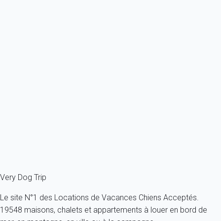
Excellence
Superbe villa au calme, proche des plages et commerces
France - Charente Maritime - Ile de Ré - La Couarde sur mer - La
Couarde-sur-Mer
Toutes tailles - Tous âges
8 personnes - 4 chambres
À partir de
209€
/nuit
Ref : 2561
Fermer
Very Dog Trip
Le site N°1 des Locations de Vacances Chiens Acceptés.
19548 maisons, chalets et appartements à louer en bord de