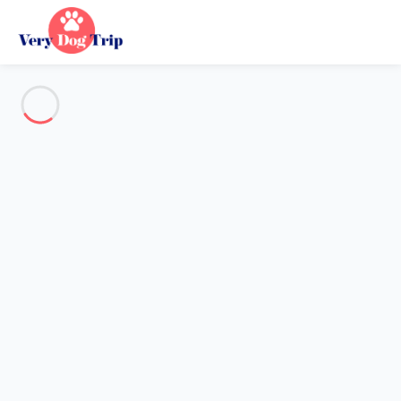
Voir toutes les photos
Aperçu
Description
Carte
Tarifs et disponibilités
Avis (2)
Vacances avec mon chien
Maison 2 chambres La Couarde-sur-mer
Maison 2 chambres La
Couarde-sur-mer