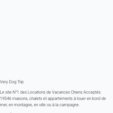
Appartement 1 chambre Sanremo
Italie - Ligurie - Sanremo
1 chien max - Moins de 11 Kg - Tous âges
4 personnes - 1 chambre
À partir de
45€
/nuit
Ref : 42440
Fermer
Very Dog Trip
Le site N°1 des Locations de Vacances Chiens Acceptés.
19546 maisons, chalets et appartements à louer en bord de
mer, en montagne, en ville ou à la campagne.