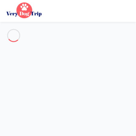
Voir toutes les photos
Aperçu
Description
Carte
Tarifs et disponibilités
Avis (9)
Vacances avec mon chien
Maison 3 chambres Cannes
Maison 3 chambres Cannes
Cette maison est un véritable coup de