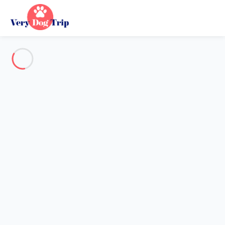
Voir toutes les photos
Aperçu
Description
Carte
Tarifs et disponibilités
Avis (8)
Vacances avec mon chien
Maison 8 chambres Arles
Maison 8 chambres Arles
Souvenirs Intemporels