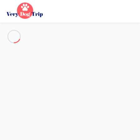
Voir toutes les photos
Aperçu
Carte
Tarifs et disponibilités
Avis (9)
Vacances avec mon chien
Maison 1 chambre
Maison 1 chambre
Hébergement proposé par
Nadia
- Membre du réseau de
confiance Very Dog Trip depuis 13 oct. 2025
Référence : 85646