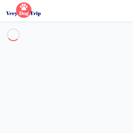
Voir toutes les photos
Aperçu
Description
Carte
Tarifs et disponibilités
Avis (6)
Vacances avec mon chien
Gîte 3 chambres Le Bugue
Gîte 3 chambres Le Bugue
Un départ de randonnée à deux pas du