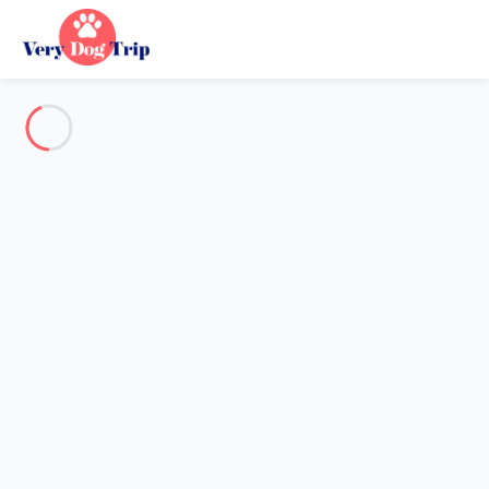
Voir toutes les photos
Aperçu
Description
Carte
Tarifs et disponibilités
Vacances avec mon chien
Gîte 2 chambres Carlux
Gîte 2 chambres Carlux
Un lieu sincère, chaleureux, où chaque
détail a été pensé pour que l’on s’y...