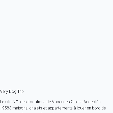
Previous
Next
Waouh
Maison 4 chambres Rudkøbing
Danemark - Rudkøbing
2 chiens max -Toutes tailles - Tous âges
11 personnes - 4 chambres
À partir de
121€
/nuit
Ref : 75246
Fermer
Very Dog Trip
Le site N°1 des Locations de Vacances Chiens Acceptés.
19583 maisons, chalets et appartements à louer en bord de