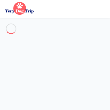
Voir toutes les photos
Aperçu
Description
Carte
Tarifs et disponibilités
Avis (8)
Vacances avec mon chien
Gîte 3 chambres Auriac-du-périgord
Gîte 3 chambres Auriac-du-
périgord