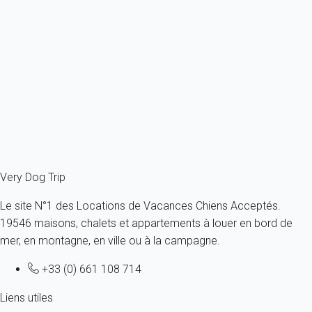
Brétignolles sur mer (85) - Quartier de la Girardière Maison 3 pièces -
50...
France - Vendée - Bretignolles-sur-Mer
Toutes tailles - Tous âges
5 personnes - 2 chambres
À partir de
64€
/nuit
Ref : 72700
Fermer
Very Dog Trip
Le site N°1 des Locations de Vacances Chiens Acceptés.
19546 maisons, chalets et appartements à louer en bord de
mer, en montagne, en ville ou à la campagne.
+33 (0) 661 108 714
Liens utiles