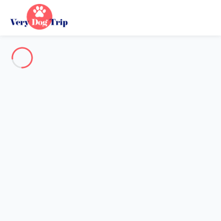
Voir toutes les photos
Aperçu
Description
Carte
Tarifs et disponibilités
Avis (7)
Vacances avec mon chien
Chalet 9 chambres La Clusaz
Chalet 9 chambres La Clusaz
Hébergement proposé par
Sophie
- Membre du réseau de
confiance Very Dog Trip depuis 10 janv. 2018