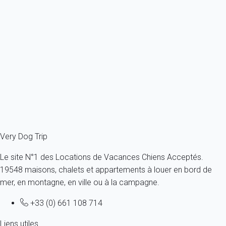
Appartement 1 chambre Villard-de-lans
France - Alpes - Alpes du sud - Villard-de-Lans
1 chien max -Toutes tailles - Tous âges
4 personnes - 1 chambre
À partir de
28€
/nuit
Ref : 60842
Fermer
Very Dog Trip
Le site N°1 des Locations de Vacances Chiens Acceptés.
19548 maisons, chalets et appartements à louer en bord de
mer, en montagne, en ville ou à la campagne.
+33 (0) 661 108 714
Liens utiles