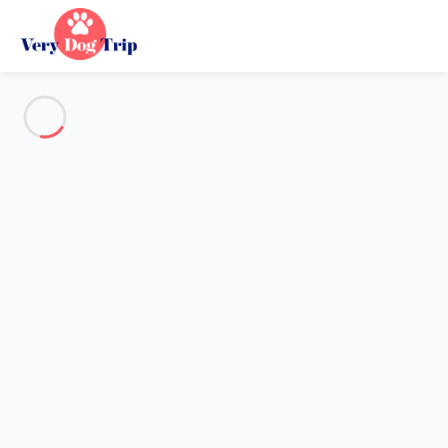
Voir toutes les photos
Aperçu
Description
Carte
Tarifs et disponibilités
Vacances avec mon chien
Appartement 1 chambre Villard-de-lans
Appartement 1 chambre
Villard-de-lans
Hébergement proposé par
Lola
- Membre du réseau de