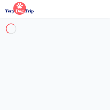
Voir toutes les photos
Aperçu
Description
Carte
Tarifs et disponibilités
Vacances avec mon chien
Appartement 3 chambres Rosolina Mare
Appartement 3 chambres
Rosolina Mare
Hébergement proposé par
Sarah
- Membre du réseau de