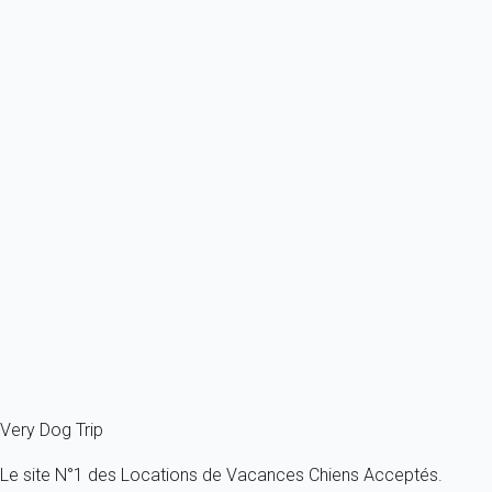
Ref : 40309
Previous
Next
Waouh
Appartement 2 chambres Rosolina Mare
Italie - Venetia - Roselina Mare - Rosolina Mare
1 chien max -Toutes tailles - Tous âges
6 personnes - 2 chambres
À partir de
57€
/nuit
Ref : 40354
Fermer
Very Dog Trip
Le site N°1 des Locations de Vacances Chiens Acceptés.