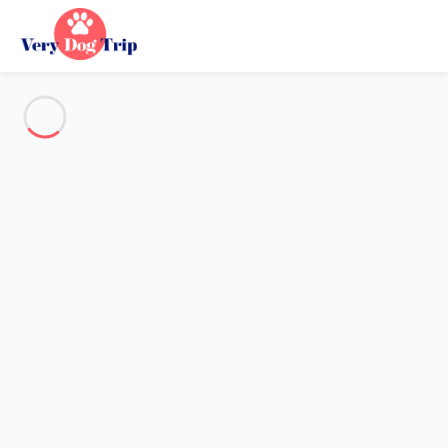
Voir toutes les photos
Aperçu
Description
Carte
Tarifs et disponibilités
Vacances avec mon chien
Appartement 1 chambre Nendaz
Appartement 1 chambre
Nendaz
Hébergement proposé par
Sarah
- Membre du réseau de