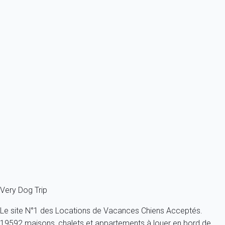
Previous
Next
Waouh
11 minutes à pied du centre de la station, à l'écart de la circulation.
France - Alpes - Haute Savoie - Megève
Toutes tailles - Tous âges
4 personnes - 1 chambre
À partir de
114€
/nuit
Ref : 17888
Fermer
Very Dog Trip
Le site N°1 des Locations de Vacances Chiens Acceptés.
19592 maisons, chalets et appartements à louer en bord de