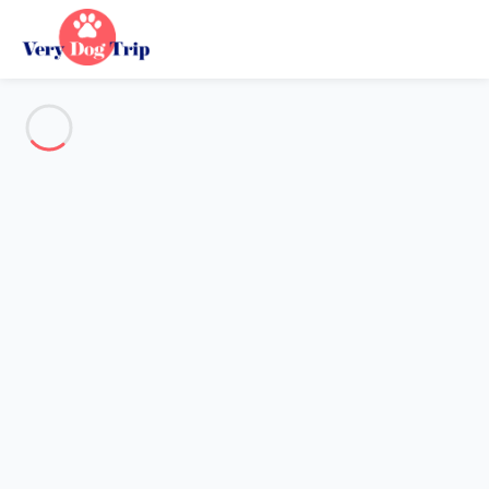
Voir toutes les photos
Aperçu
Description
Carte
Tarifs et disponibilités
Avis (6)
Vacances avec mon chien
Appartement 1 chambre Megève
Appartement 1 chambre
Megève