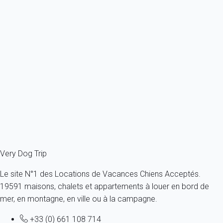
Appartement 1 chambre Les Belleville
France - Alpes - Savoie - Les Menuires - Les Belleville
1 chien max -Toutes tailles - Tous âges
3 personnes - 1 chambre
À partir de
44€
/nuit
Ref : 29593
Fermer
Very Dog Trip
Le site N°1 des Locations de Vacances Chiens Acceptés.
19591 maisons, chalets et appartements à louer en bord de
mer, en montagne, en ville ou à la campagne.
+33 (0) 661 108 714