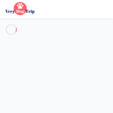
Voir toutes les photos
Aperçu
Description
Carte
Tarifs et disponibilités
Vacances avec mon chien
Appartement 1 chambre Les Belleville
Appartement 1 chambre Les
Belleville
Hébergement proposé par
Lola
- Membre du réseau de