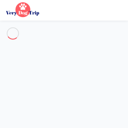
Voir toutes les photos
Aperçu
Description
Carte
Tarifs et disponibilités
Vacances avec mon chien
Appartement Les Allues
Appartement Les Allues
Quartier hameau du Laitelet - résidence
le candide - Studio de 27 m² lumineux...