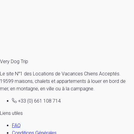
France - Alpes - Savoie - Meribel - Les Allues
1 chien max -Toutes tailles - Tous âges
4 personnes - 1 chambre
À partir de
115€
/nuit
Ref : 17960
Fermer
Very Dog Trip
Le site N°1 des Locations de Vacances Chiens Acceptés.
19599 maisons, chalets et appartements à louer en bord de
mer, en montagne, en ville ou à la campagne.
+33 (0) 661 108 714
Liens utiles
FAQ
Conditions Générales