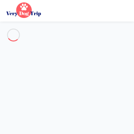
Voir toutes les photos
Aperçu
Description
Carte
Tarifs et disponibilités
Vacances avec mon chien
Appartement Les Allues
Appartement Les Allues
Quartier du hameau - Résidence
Boulevard - Très agréable studio de 28