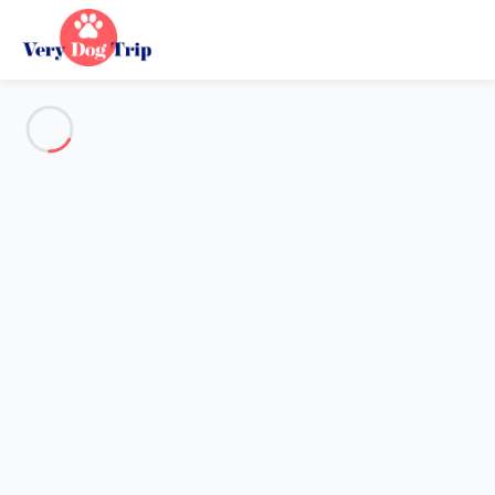
Voir toutes les photos
Aperçu
Description
Carte
Tarifs et disponibilités
Vacances avec mon chien
Appartement 2 chambres Les Allues
Appartement 2 chambres Les
Allues
Hébergement proposé par
Sarah
- Membre du réseau de