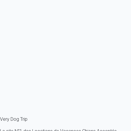
Ref : 17007
Previous
Next
Appartement proches commerces et des pistes (250m) dans le quartier
Altitude...
France - Alpes - Savoie - Meribel - Les Allues
1 chien max -Toutes tailles - Tous âges
4 personnes - 1 chambre
À partir de
50€
/nuit
Ref : 17572
Fermer
Very Dog Trip