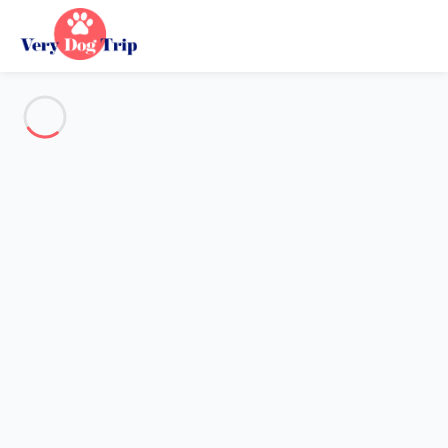
Voir toutes les photos
Aperçu
Description
Carte
Tarifs et disponibilités
Avis (8)
Vacances avec mon chien
Appartement 1 chambre Les Allues
Appartement 1 chambre Les
Allues