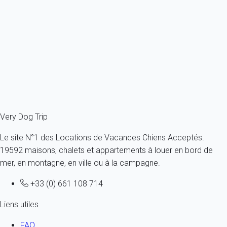
Appartement 2 chambres Fügen
Autriche - Alpes Autrichiennes - Fügen
1 chien max -Toutes tailles - Tous âges
4 personnes - 2 chambres
À partir de
49€
/nuit
Ref : 68911
Fermer
Very Dog Trip
Le site N°1 des Locations de Vacances Chiens Acceptés.
19592 maisons, chalets et appartements à louer en bord de
mer, en montagne, en ville ou à la campagne.
+33 (0) 661 108 714
Liens utiles
FAQ