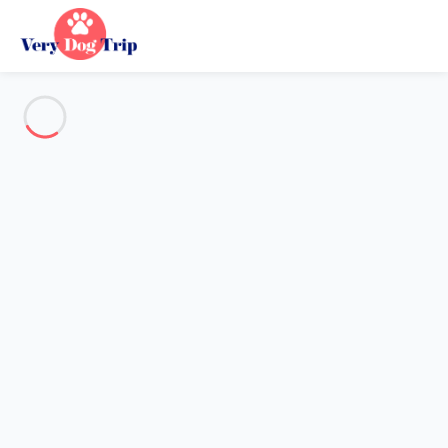
Voir toutes les photos
Aperçu
Description
Carte
Tarifs et disponibilités
Avis (5)
Vacances avec mon chien
Appartement 2 chambres Flumet
Appartement 2 chambres
Flumet