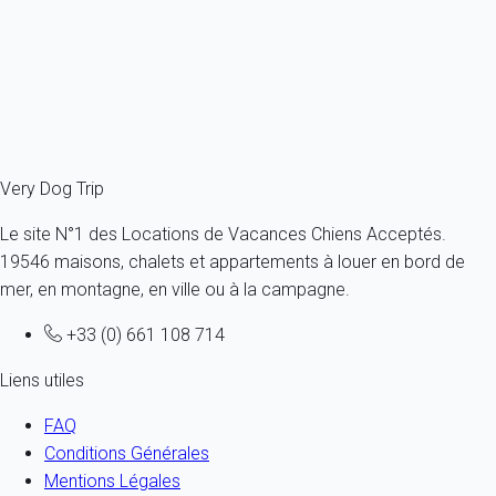
1 chien max - Moins de 11 Kg - Tous âges
2 personnes - 1 chambre
À partir de
54€
/nuit
Ref : 54363
Fermer
Very Dog Trip
Le site N°1 des Locations de Vacances Chiens Acceptés.
19546 maisons, chalets et appartements à louer en bord de
mer, en montagne, en ville ou à la campagne.
+33 (0) 661 108 714
Liens utiles
FAQ
Conditions Générales
Mentions Légales