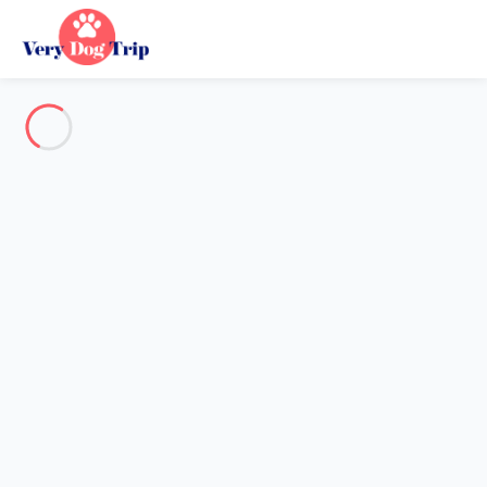
Voir toutes les photos
Aperçu
Description
Carte
Tarifs et disponibilités
Vacances avec mon chien
Appartement 1 chambre Empuriabrava
Appartement 1 chambre
Empuriabrava
Hébergement proposé par
Sarah
- Membre du réseau de