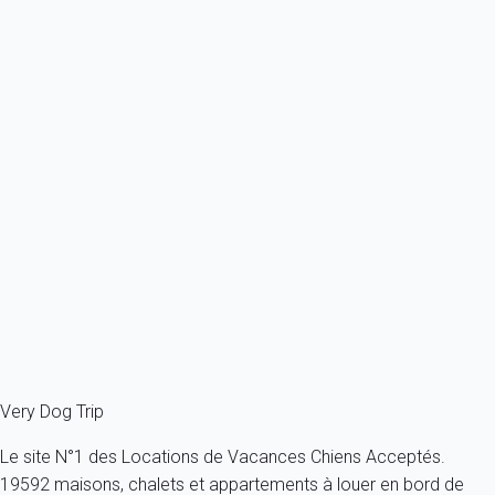
Previous
Next
Waouh
Appartement 1 chambre Empuriabrava
Espagne - Catalogne - Costa Brava - Empuriabrava
1 chien max - Moins de 11 Kg - Tous âges
2 personnes - 1 chambre
À partir de
79€
/nuit
Ref : 39338
Fermer
Very Dog Trip
Le site N°1 des Locations de Vacances Chiens Acceptés.
19592 maisons, chalets et appartements à louer en bord de