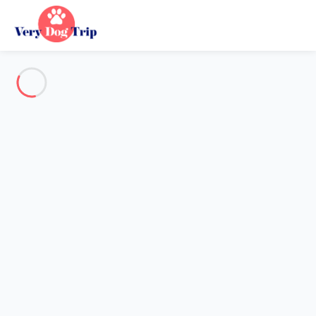
Voir toutes les photos
Aperçu
Description
Carte
Tarifs et disponibilités
Vacances avec mon chien
Appartement 1 chambre Empuriabrava
Appartement 1 chambre
Empuriabrava
Hébergement proposé par
Sarah
- Membre du réseau de