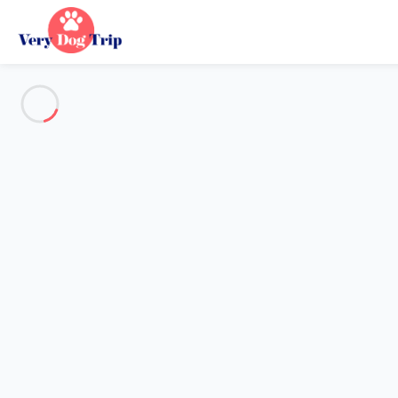
Voir toutes les photos
Aperçu
Description
Carte
Tarifs et disponibilités
Vacances avec mon chien
Appartement 1 chambre Collioure
Appartement 1 chambre Collio
Hébergement proposé par
Lola
- Membre du réseau de confianc
Référence : 56677
Choisir mes dates