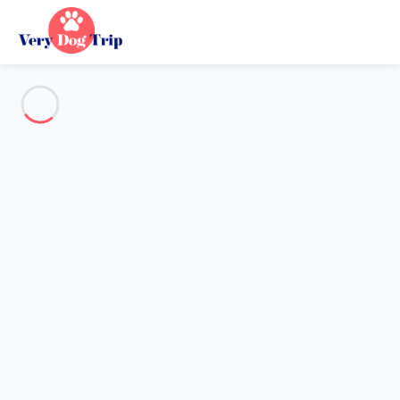
Voir toutes les photos
Aperçu
Description
Carte
Tarifs et disponibilités
Vacances avec mon chien
Appartement 1 chambre Cannes
Appartement 1 chambre
Cannes
Hébergement proposé par
Lola
- Membre du réseau de