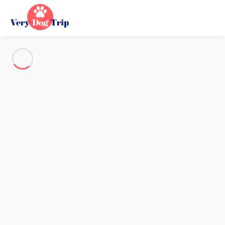
Voir toutes les photos
Aperçu
Description
Carte
Tarifs et disponibilités
Vacances avec mon chien
Appartement 2 chambres Bibione
Appartement 2 chambres
Bibione
Hébergement proposé par
Sarah
- Membre du réseau de