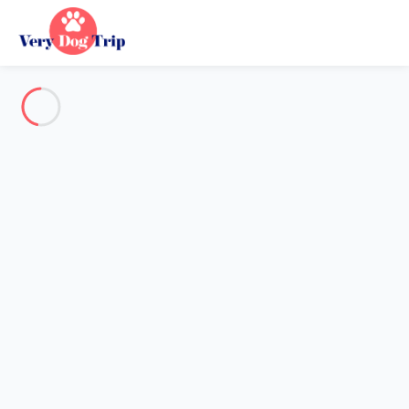
Voir toutes les photos
Aperçu
Description
Carte
Tarifs et disponibilités
Vacances avec mon chien
Appartement
Appartement
Hébergement proposé par
Sarah
- Membre du réseau de
confiance Very Dog Trip depuis 20 mai 2020
Référence : 93997