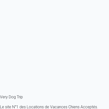
Previous
Next
Waouh
Haus Alvier - 2-Zimmer FeWo Zimba mit Balkon
Autriche - Alpes Autrichiennes - Brando
2 chiens max - Moins de 35 kg - Tous âges - Categorisé
interdit
4 personnes - 1 chambre
À partir de
94€
/nuit
Ref : 50284
Fermer
Very Dog Trip
Le site N°1 des Locations de Vacances Chiens Acceptés.