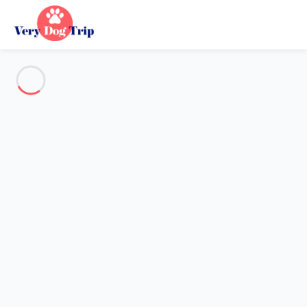
Voir toutes les photos
Aperçu
Description
Carte
Tarifs et disponibilités
Vacances avec mon chien
Appartement 1 chambre
Appartement 1 chambre
Hébergement proposé par
Sarah
- Membre du réseau de
confiance Very Dog Trip depuis 20 mai 2020
Référence : 93986