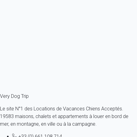
Appartement 1 chambre Talmont-saint-hilaire
France - Vendée - Talmont-Saint-Hilaire
1 chien max -Toutes tailles - Tous âges
4 personnes - 1 chambre
À partir de
31€
/nuit
Ref : 52481
Fermer
Very Dog Trip
Le site N°1 des Locations de Vacances Chiens Acceptés.
19583 maisons, chalets et appartements à louer en bord de
mer, en montagne, en ville ou à la campagne.
+33 (0) 661 108 714