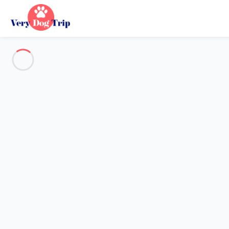
Destination
Destination
Aucune destination ne correspond à votre recherche.
Destinations populaires
Nos destinations
Retour
Chargement…
Aucune destination disponible à ce niveau.
Voir sur la carte